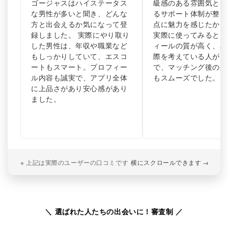
ゴージャスはハイステータス
級感のある雰囲気と安
な男性が多いと聞き、どんな
るサポート体制が整っ
方と出会えるか気になって登
点に魅力を感じたから
録しました。 実際にやり取り
実際に使ってみると、
した男性は、年収や職業など
ィールの質が高く、真
もしっかりしていて、エスコ
際を考えている人が多
ートもスマート。プロフィー
で、マッチング後のや
ル内容も誠実で、アプリ全体
もスムーズでした。
に上品さがあり安心感があり
ました。
※ 上記は実際のユーザーの口コミです
横にスクロールできます
→
＼ 選ばれた人たちの出会いに！審査制 ／