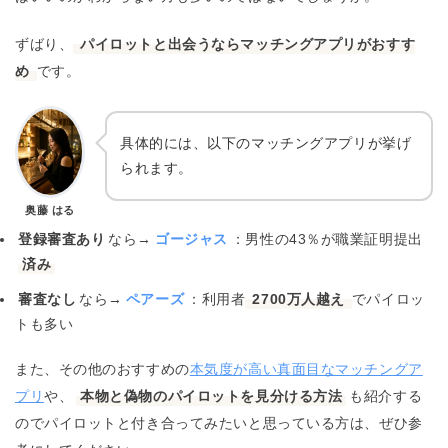
ずばり、
パイロットと出会うならマッチングアプリがおすす
め
です。
具体的には、以下のマッチングアプリが挙げ
られます。
奥藤 はる
登録審査あり
なら→
ゴージャス
：男性の43％が職業証明提出
済み
審査なし
なら→
ペアーズ
：利用者
2700万人越え
でパイロッ
トも多い
また、その他のおすすめの
本気度が高い真面目なマッチングア
プリ
や、
本物と偽物のパイロットを見分ける方法
も紹介する
のでパイロットと付き合ってみたいと思っている方は、ぜひ参