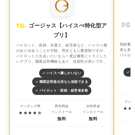
2位.
1位.
ゴージャス【ハイスぺ特化型ア
プリ】
登録審査
パイロット、医師、弁護士、経営者など、ハイスぺ層
者も多い
のみと出会うことが可能。男女ともに審査制ですが、
パイロッ
パイロットと出会いたいなら一度は審査にトライした
いアプリ。職業証明機能もあり、信頼性が高いです。
✓ 
✓ ハイスぺ層しかいない
✓ 職業証明提出済なら信頼できる
✓ パイロット・医師・経営者多数
マッチ
マッチング率
男性料金
女性料金
★★
インストール
インストール
★★★★☆
無料
無料