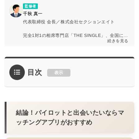
しています。
監修者
千秋 真一
代表取締役 会長／株式会社セクションエイト
完全1対1の相席専門店「THE SINGLE」、全国に店
続きを見る
舗を展開する「相席屋」、お酒もスポーツも無限に
遊べるバー「パブリックスタンド」などを運営する
出会いのテーマにした事業を展開する株式会社セク
ションエイトの代表取締役 会長の千秋真一。
目次
表示
多様な出会いの形を創出し、誰もが自然に人とつな
がれる空間づくりを推進。恋愛のきっかけを広げる
ことで、新しい人間関係の可能性を提供している。
公式サイト
／
THE SINGLE
／
相席屋
／
パブリッ
クスタンド
結論！パイロットと出会いたいならマ
ッチングアプリがおすすめ