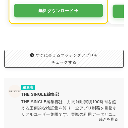
→
無料ダウンロード
すぐに会えるマッチングアプリも
チェックする
編集者
THE SINGLE編集部
THE SINGLE編集部は、月間利用実績100時間を超
える圧倒的な検証量を誇り、全アプリ制覇を目指す
リアルユーザー集団です。実際の利用データとユー
続きを見る
ザー体験に基づく検証を通じて、マッチングアプリ
の最新情報や活用ノウハウを専門知見とともに発信