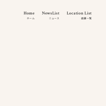
Home
NewsList
Location List
ホーム
ニュース
店舗一覧
About Us
Feature
How to Use
Plan
Location
Q and A