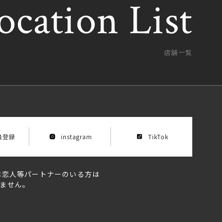
ocation List
ocation List
店舗一覧
員登録
instagram
TikTok
は恋人等パートナーのいる方は
ません。