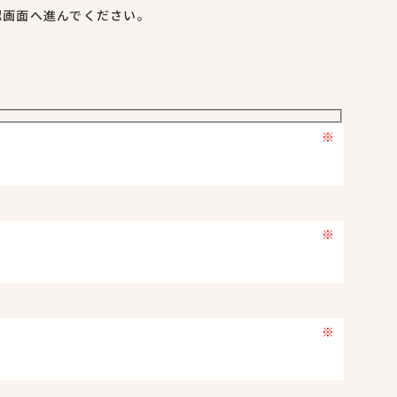
認画面へ進んでください。
※
※
※