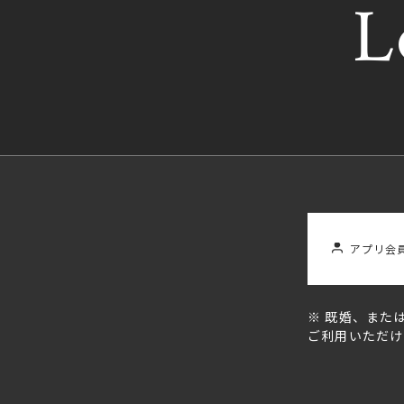
L
L
アプリ会
※ 既婚、また
ご利用いただけ