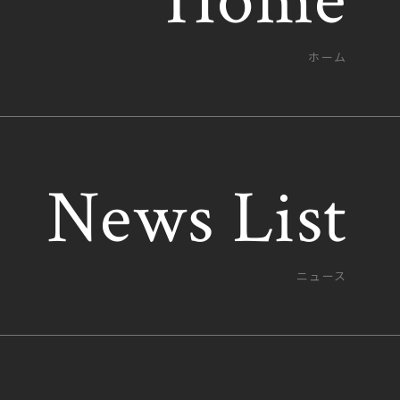
様の個人情報の安全確保については、当社が責任を負うことは
ホーム
ついての取扱基準をご確認いただき、取扱基準等が無い場合
て、ご自身の個人情報の安全を確認されるようお勧め致しま
News List
News List
ニュース