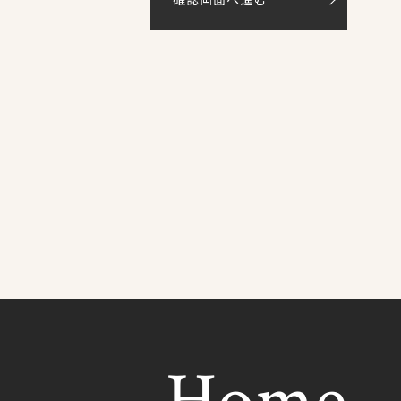
求め」ができます。
て本人情報の確認を行うものとする。FAX及び郵便の場合
ート等、代理人の場合はそれに委任状を追加）を添付するもの
徴収は行わないものとする。 「利用目的の通知、開示、内
供の停止、及びお問合せ、苦情」
生じる結果、個人情報の提供は任意ですが、ご提供を頂かない
Home
Home