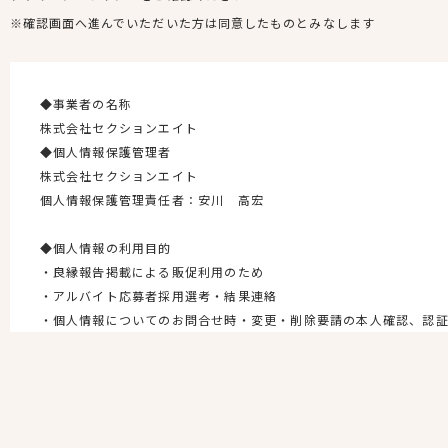
※確認画面へ進んでいただいた方は同意したものとみなします
◆事業者の名称
株式会社セクションエイト
◆個人情報保護管理者
株式会社セクションエイト
個人情報保護管理責任者：安川 高宏
◆個人情報の利用目的
・良縁報告掲載による販促利用のため
・アルバイト応募者採用選考・結果連絡
・個人情報についてのお問合せ時・変更・削除要請の本人確認、認
・利用規約、条件、プライバシーポリシーの変更などの重要な通知
・入会・退会・お問合せその他手続きに対応するため
・マーケティング調査、統計、分析のため
・店舗ご予約情報のお預かりのため
・当社新店情報のご紹介