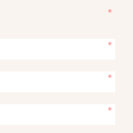
※
※
※
※