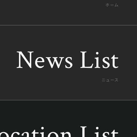
ホーム
News List
News List
ニュース
ocation List
ocation List