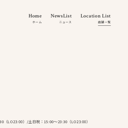
Home
NewsList
Location List
ホーム
ニュース
店舗一覧
About Us
Feature
How to Use
Plan
Location
Q and A
30（LO23:00）/土日祝：15:00〜23:30（LO23:00）