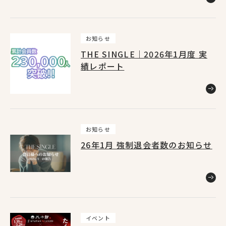
NewsList
お知らせ
THE SINGLE｜2026年1月度 実
ニュース
績レポート
お知らせ
26年1月 強制退会者数のお知らせ
イベント