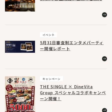
お知らせ
46
キャンペーン
4
イベント
5月31日審査制エンタメパーティ
ニュースリリース
3
ー開催レポート
メディア掲載
Home
9
ホーム
キャンペーン
公式アプリ
8
THE SINGLE × DineVita
Group スペシャルコラボキャンペ
ーン開催！
料金システム
1