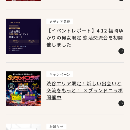
上野店
1
メディア掲載
【イベントレポート】4.12 福岡ゆ
池袋東口店
1
かりの男女限定 恋活交流会を初開
催しました
渋谷店
2
銀座コリドー街店
キャンペーン
1
渋谷エリア限定！新しい出会いと
交流をもっと！ ３ブランドコラボ
開催中
お知らせ