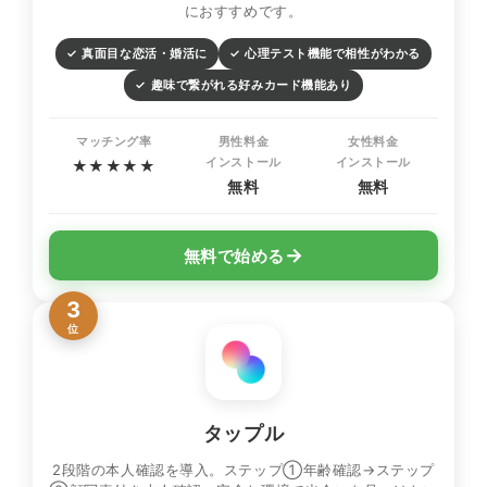
におすすめです。
✓ 真面目な恋活・婚活に
✓ 心理テスト機能で相性がわかる
✓ 趣味で繋がれる好みカード機能あり
マッチング率
男性料金
女性料金
インストール
インストール
★★★★★
無料
無料
→
無料で始める
3
位
タップル
2段階の本人確認を導入。ステップ①年齢確認→ステップ