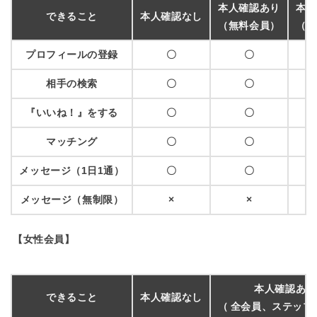
本人確認あり
本人
できること
本人確認なし
（無料会員）
（無
プロフィールの登録
〇
〇
相手の検索
〇
〇
『いいね！』をする
〇
〇
マッチング
〇
〇
メッセージ（1日1通）
〇
〇
メッセージ（無制限）
×
×
【女性会員】
本人確認あり
できること
本人確認なし
（
全会員、ステップ