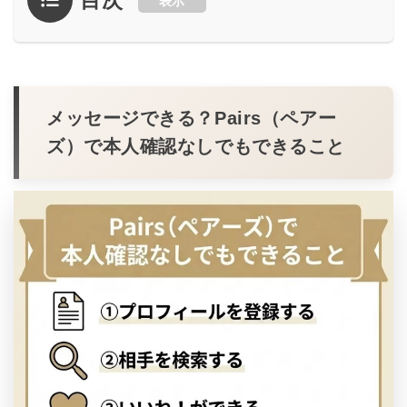
表示
多様な出会いの形を創出し、誰もが自然に人とつな
がれる空間づくりを推進。恋愛のきっかけを広げる
ことで、新しい人間関係の可能性を提供している。
公式サイト
／
THE SINGLE
／
相席屋
／
パブリッ
クスタンド
メッセージできる？Pairs（ペアー
ズ）で本人確認なしでもできること