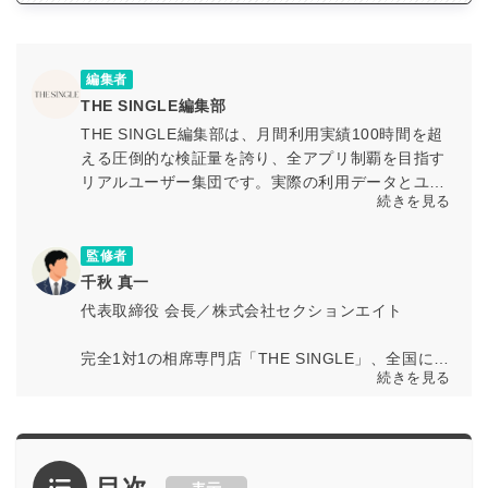
編集者
THE SINGLE編集部
THE SINGLE編集部は、月間利用実績100時間を超
える圧倒的な検証量を誇り、全アプリ制覇を目指す
リアルユーザー集団です。実際の利用データとユー
続きを見る
ザー体験に基づく検証を通じて、マッチングアプリ
の最新情報や活用ノウハウを専門知見とともに発信
しています。
監修者
千秋 真一
代表取締役 会長／株式会社セクションエイト
完全1対1の相席専門店「THE SINGLE」、全国に店
続きを見る
舗を展開する「相席屋」、お酒もスポーツも無限に
遊べるバー「パブリックスタンド」などを運営する
出会いのテーマにした事業を展開する株式会社セク
ションエイトの代表取締役 会長の千秋真一。
目次