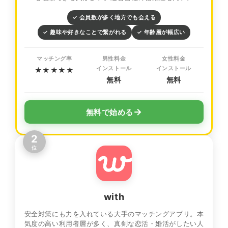
✓ 会員数が多く地方でも会える
✓ 趣味や好きなことで繋がれる
✓ 年齢層が幅広い
マッチング率
男性料金
女性料金
インストール
インストール
★★★★★
無料
無料
→
無料で始める
2
位
with
安全対策にも力を入れている大手のマッチングアプリ。本
気度の高い利用者層が多く、真剣な恋活・婚活がしたい人