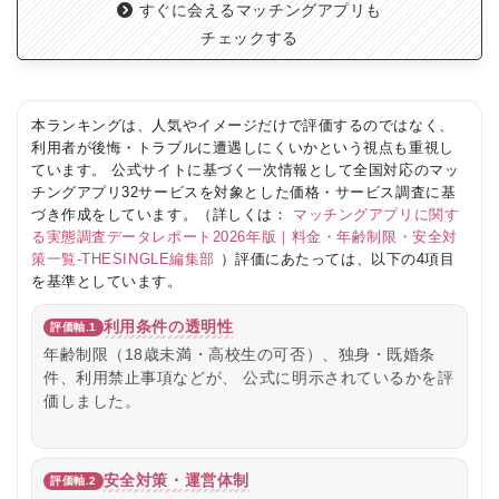
すぐに会えるマッチングアプリも
チェックする
本ランキングは、人気やイメージだけで評価するのではなく、
利用者が後悔・トラブルに遭遇しにくいかという視点も重視し
ています。 公式サイトに基づく一次情報として全国対応のマッ
チングアプリ32サービスを対象とした価格・サービス調査に基
づき作成をしています。（詳しくは：
マッチングアプリに関す
る実態調査データレポート2026年版｜料金・年齢制限・安全対
策一覧-THESINGLE編集部
）評価にあたっては、以下の4項目
を基準としています。
利用条件の透明性
評価軸.1
年齢制限（18歳未満・高校生の可否）、独身・既婚条
件、利用禁止事項などが、 公式に明示されているかを評
価しました。
安全対策・運営体制
評価軸.2