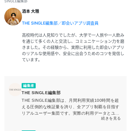
SINGLE編集部
酒本 大雅
THE SINGLE編集部／即会いアプリ調査員
高校時代は人見知りでしたが、大学で一人旅や一人飲み
を通じて多くの人と交流し、コミュニケーション力を磨
きました。その経験から、実際に利用した即会いアプリ
のリアルな使用感や、安全に出会うためのコツを発信し
ています。
編集者
THE SINGLE編集部
THE SINGLE編集部は、月間利用実績100時間を超
える圧倒的な検証量を誇り、全アプリ制覇を目指す
リアルユーザー集団です。実際の利用データとユー
続きを見る
ザー体験に基づく検証を通じて、マッチングアプリ
の最新情報や活用ノウハウを専門知見とともに発信