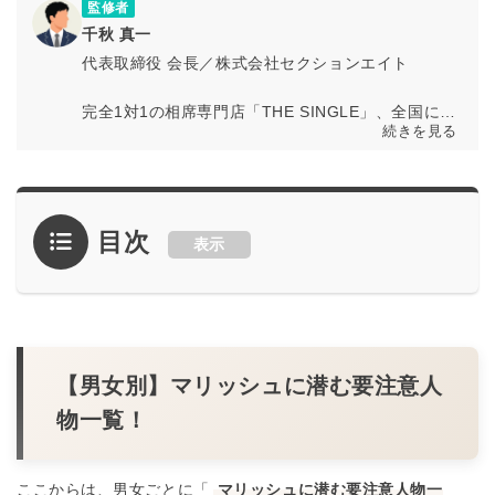
しています。
監修者
千秋 真一
代表取締役 会長／株式会社セクションエイト
完全1対1の相席専門店「THE SINGLE」、全国に店
続きを見る
舗を展開する「相席屋」、お酒もスポーツも無限に
遊べるバー「パブリックスタンド」などを運営する
出会いのテーマにした事業を展開する株式会社セク
ションエイトの代表取締役 会長の千秋真一。
目次
表示
多様な出会いの形を創出し、誰もが自然に人とつな
がれる空間づくりを推進。恋愛のきっかけを広げる
ことで、新しい人間関係の可能性を提供している。
公式サイト
／
THE SINGLE
／
相席屋
／
パブリッ
クスタンド
【男女別】マリッシュに潜む要注意人
物一覧！
ここからは、男女ごとに「
マリッシュに潜む要注意人物一