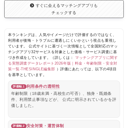
すぐに会えるマッチングアプリも
チェックする
本ランキングは、人気やイメージだけで評価するのではなく、
利用者が後悔・トラブルに遭遇しにくいかという視点も重視し
ています。 公式サイトに基づく一次情報として全国対応のマッ
チングアプリ32サービスを対象とした価格・サービス調査に基
づき作成をしています。（詳しくは：
マッチングアプリに関す
る実態調査データレポート2026年版｜料金・年齢制限・安全対
策一覧-THESINGLE編集部
）評価にあたっては、以下の4項目
を基準としています。
利用条件の透明性
評価軸.1
年齢制限（18歳未満・高校生の可否）、独身・既婚条
件、利用禁止事項などが、 公式に明示されているかを評
価しました。
安全対策・運営体制
評価軸.2