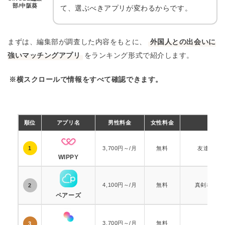
部/中阪葵
て、選ぶべきアプリが変わるからです。
まずは、編集部が調査した内容をもとに、
外国人との出会いに
強いマッチングアプリ
をランキング形式で紹介します。
※横スクロールで情報をすべて確認できます。
順位
アプリ名
男性料金
女性料金
種
1
3,700円～/月
無料
友達から
WIPPY
4,100円～/月
無料
真剣な恋活
2
ペアーズ
3,700円～/月
無料
真剣
3