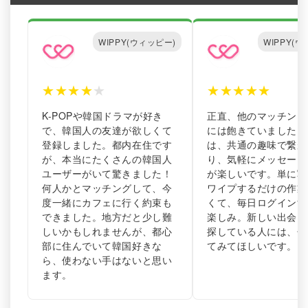
WIPPY(ウィッピー)
WIPPY(
★
★
★
★
★
★
★
★
★
★
K-POPや韓国ドラマが好き
正直、他のマッチング
で、韓国人の友達が欲しくて
には飽きていました。W
登録しました。都内在住です
は、共通の趣味で繋が
が、本当にたくさんの韓国人
り、気軽にメッセージ
ユーザーがいて驚きました！
が楽しいです。単に写
何人かとマッチングして、今
ワイプするだけの作業
度一緒にカフェに行く約束も
くて、毎日ログインす
できました。地方だと少し難
楽しみ。新しい出会い
しいかもしれませんが、都心
探している人には、ぜ
部に住んでいて韓国好きな
てみてほしいです。
ら、使わない手はないと思い
ます。