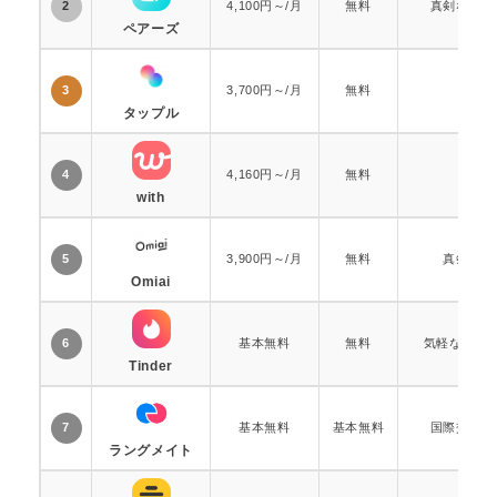
4,100円～/月
無料
真剣な恋活
2
ペアーズ
3,700円～/月
無料
真剣
3
タップル
4,160円～/月
無料
恋活
4
with
3,900円～/月
無料
真剣な婚
5
Omiai
基本無料
無料
気軽な出会
6
Tinder
基本無料
基本無料
国際交流、
7
ラングメイト