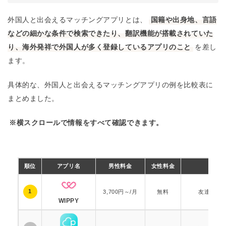
外国人と出会えるマッチングアプリとは、
国籍や出身地、言語
などの細かな条件で検索できたり、翻訳機能が搭載されていた
り、海外発祥で外国人が多く登録しているアプリのこと
を差し
ます。
具体的な、外国人と出会えるマッチングアプリの例を比較表に
まとめました。
※横スクロールで情報をすべて確認できます。
順位
アプリ名
男性料金
女性料金
種
1
3,700円～/月
無料
友達から
WIPPY