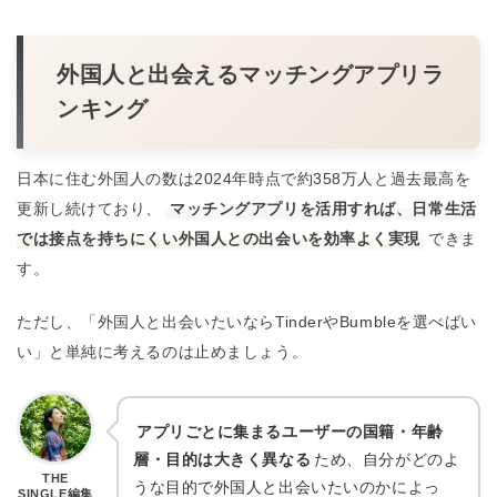
公式サイト
／
THE SINGLE
／
相席屋
／
パブリッ
クスタンド
外国人と出会えるマッチングアプリラ
ンキング
日本に住む外国人の数は2024年時点で約358万人と過去最高を
更新し続けており、
マッチングアプリを活用すれば、日常生活
では接点を持ちにくい外国人との出会いを効率よく実現
できま
す。
ただし、「外国人と出会いたいならTinderやBumbleを選べばい
い」と単純に考えるのは止めましょう。
アプリごとに集まるユーザーの国籍・年齢
層・目的は大きく異なる
ため、自分がどのよ
THE
うな目的で外国人と出会いたいのかによっ
SINGLE編集