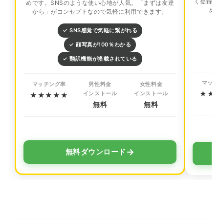
く登録！
めです。SNSのような使い心地が人気。「まずは友達
め
から」がコンセプトなので気軽に利用できます。
✓ SNS感覚で気軽に繋がれる
✓ 顔写真が100％わかる
✓ 翻訳機能が搭載されている
マッチ
マッチング率
男性料金
女性料金
★★
インストール
インストール
★★★★★
無料
無料
→
無料ダウンロード