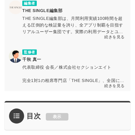
編集者
THE SINGLE編集部
THE SINGLE編集部は、月間利用実績100時間を超
える圧倒的な検証量を誇り、全アプリ制覇を目指す
リアルユーザー集団です。実際の利用データとユー
続きを見る
ザー体験に基づく検証を通じて、マッチングアプリ
の最新情報や活用ノウハウを専門知見とともに発信
しています。
監修者
千秋 真一
代表取締役 会長／株式会社セクションエイト
完全1対1の相席専門店「THE SINGLE」、全国に店
続きを見る
舗を展開する「相席屋」、お酒もスポーツも無限に
遊べるバー「パブリックスタンド」などを運営する
出会いのテーマにした事業を展開する株式会社セク
ションエイトの代表取締役 会長の千秋真一。
目次
表示
多様な出会いの形を創出し、誰もが自然に人とつな
がれる空間づくりを推進。恋愛のきっかけを広げる
ことで、新しい人間関係の可能性を提供している。