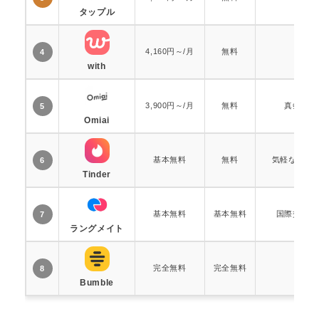
タップル
4,160円～/月
無料
恋活
4
with
3,900円～/月
無料
真剣な婚
5
Omiai
基本無料
無料
気軽な出会
6
Tinder
基本無料
基本無料
国際交流、
7
ラングメイト
完全無料
完全無料
恋活
8
Bumble