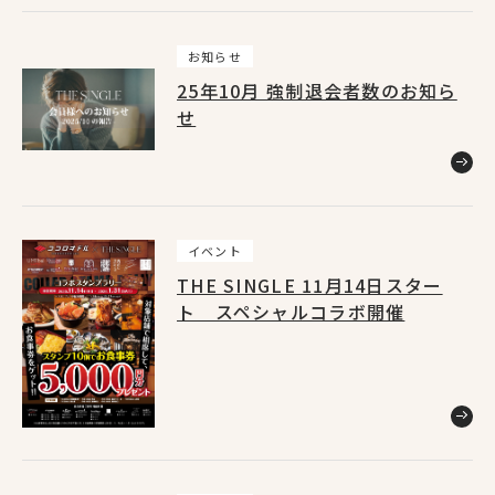
上野店
1
お知らせ
25年10月 強制退会者数のお知ら
せ
池袋東口店
1
渋谷店
2
イベント
THE SINGLE 11月14日スター
銀座コリドー街店
1
ト スペシャルコラボ開催