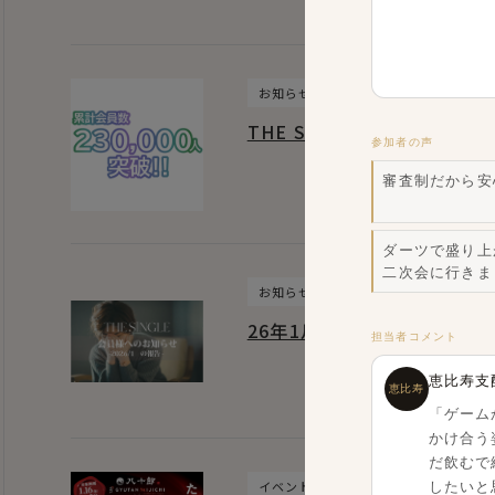
お知らせ
THE SINGLE｜2026年1
参加者の声
審査制だから安
ダーツで盛り上
二次会に行きま
お知らせ
26年1月 強制退会者数のお
担当者コメント
恵比寿支
恵比寿
「ゲーム
かけ合う
だ飲むで
イベント
したいと