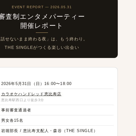
案内
EVENT REPORT — 2026.05.31
審査制エンタメパーティー
開催レポート
「話せないまま終わる夜」は、もう終わり。
THE SINGLEがつくる楽しい出会い
ーティー開催レポート
2026年5月31日（日）16:00〜18:00
カラオケハンドレッド恵比寿店
恵比寿駅西口より徒歩3分
Vita Group スペシャルコラボキャンペーン開催！
事前審査通過者
男女各15名
岩堀部長 / 恵比寿支配人・森谷（THE SINGLE）