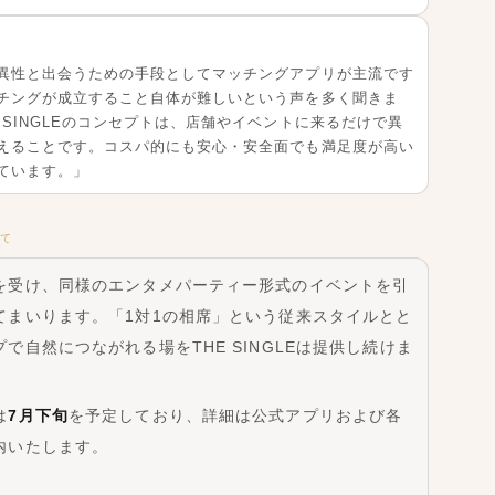
日スタート スペシャルコラボ開催
異性と出会うための手段としてマッチングアプリが主流です
チングが成立すること自体が難しいという声を多く聞きま
E SINGLEのコンセプトは、店舗やイベントに来るだけで異
えることです。コスパ的にも安心・安全面でも満足度が高い
ています。」
いて
お知らせ
を受け、同様のエンタメパーティー形式のイベントを引
てまいります。「1対1の相席」という従来スタイルとと
で自然につながれる場をTHE SINGLEは提供し続けま
は
7月下旬
を予定しており、詳細は公式アプリおよび各
内いたします。
4
5
8