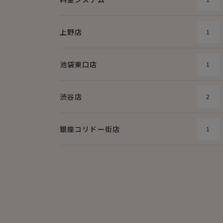
上野店
1
池袋東口店
1
渋谷店
2
銀座コリドー街店
1