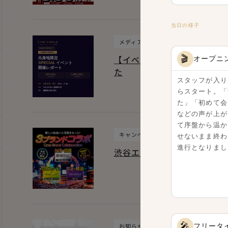
当日の様子
メディア掲載
【イベントレポート】4.12
🎬
オープニ
た
スタッフが入り
らスタート。「
た」「初めて会
などの声が上が
て序盤から温か
キャンペーン
せないまま終わ
進行となりまし
渋谷エリア限定！新しい出会
🎤
フリータ
お知らせ