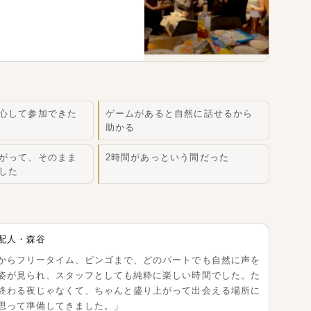
月度 実績レポート
心して参加できた
ゲームがあると自然に話せるから
助かる
がって、そのまま
2時間があっという間だった
した
知らせ
配人・森谷
からフリータイム、ビンゴまで、どのパートでも自然に声を
姿が見られ、スタッフとしても純粋に楽しい時間でした。た
終わる夜じゃなくて、ちゃんと盛り上がって出会える場所に
思って準備してきました。」