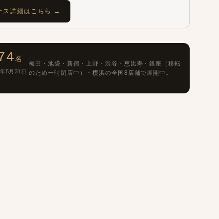
ース詳細はこちら →
74
名
梅田・池袋・新宿・上野・渋谷・恵比寿・銀座（移転
年5月31日
のため一時閉店中）・横浜の全国8店舗で展開中。
Home
Home