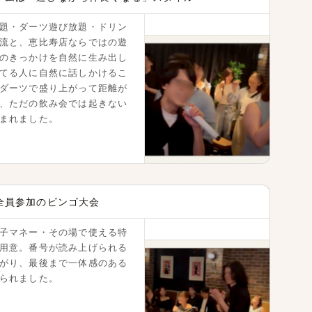
リドー街店 一時閉店のご案内
題・ダーツ遊び放題・ドリン
流と、恵比寿店ならではの遊
のきっかけを自然に生み出し
てる人に自然に話しかけるこ
ダーツで盛り上がって距離が
、ただの飲み会では起きない
まれました。
ラボスタート!!!
全員参加のビンゴ大会
子マネー・その場で使える特
用意。番号が読み上げられる
がり、最後まで一体感のある
知らせ
られました。