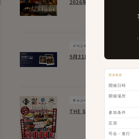
2026年お盆期間、営業のご
イベント
5月31日審査制エンタメパ
開催概要
開催日時
開催場所
キャンペーン
THE SINGLE × Dine
参加条件
定員
司会・進行