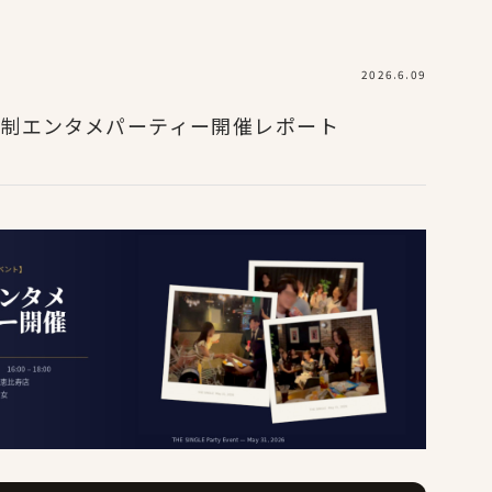
Home
NewsList
Location List
2026.6.09
ホーム
ニュース
店舗一覧
査制エンタメパーティー開催レポート
About Us
Feature
How to Use
Plan
Location
Q and A