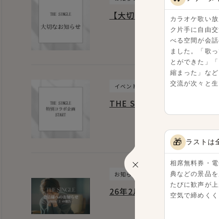
【大切なお知らせ】銀座コ
カラオケ歌い放
ク片手に自由交
べる空間が会話
ました。「歌っ
とができた」「
縮まった」など
交流が次々と生
イベント
THE SINGLE スペシャルコ
🎁
ラストは
相席無料券・電
典などの景品を
お知らせ
たびに歓声が上
26年2月 強制退会者数のお
空気で締めくく