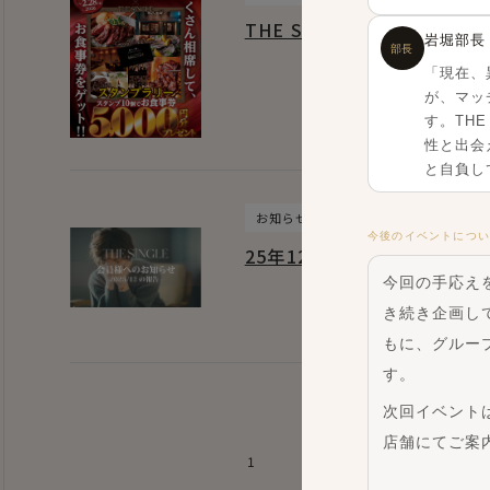
THE SINGLE 1月16
岩堀部長
部長
「現在、
が、マッ
す。TH
性と出会
と自負し
お知らせ
今後のイベントにつ
25年12月 強制退会者数の
今回の手応え
き続き企画し
もに、グループ
す。
次回イベント
店舗にてご案
1
2
3