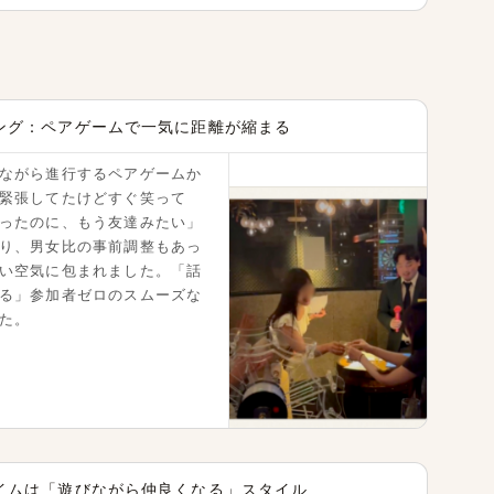
 福岡ゆかりの男女限定 恋活交流会を初開催しまし
ング：ペアゲームで一気に距離が縮まる
ながら進行するペアゲームか
緊張してたけどすぐ笑って
ったのに、もう友達みたい」
り、男女比の事前調整もあっ
い空気に包まれました。「話
る」参加者ゼロのスムーズな
た。
いと交流をもっと！ ３ブランドコラボ開催中
イムは「遊びながら仲良くなる」スタイル