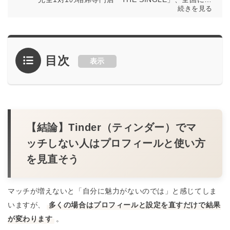
続きを見る
舗を展開する「相席屋」、お酒もスポーツも無限に
遊べるバー「パブリックスタンド」などを運営する
出会いのテーマにした事業を展開する株式会社セク
ションエイトの代表取締役 会長の千秋真一。
目次
表示
多様な出会いの形を創出し、誰もが自然に人とつな
がれる空間づくりを推進。恋愛のきっかけを広げる
ことで、新しい人間関係の可能性を提供している。
公式サイト
／
THE SINGLE
／
相席屋
／
パブリッ
クスタンド
【結論】Tinder（ティンダー）でマ
ッチしない人はプロフィールと使い方
を見直そう
マッチが増えないと「自分に魅力がないのでは」と感じてしま
いますが、
多くの場合はプロフィールと設定を直すだけで結果
が変わります
。