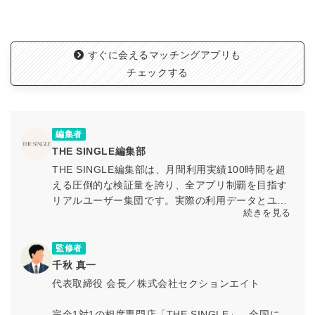
すぐに会えるマッチングアプリも
チェックする
編集者
THE SINGLE編集部
THE SINGLE編集部は、月間利用実績100時間を超
える圧倒的な検証量を誇り、全アプリ制覇を目指す
リアルユーザー集団です。実際の利用データとユー
続きを見る
ザー体験に基づく検証を通じて、マッチングアプリ
の最新情報や活用ノウハウを専門知見とともに発信
しています。
監修者
千秋 真一
代表取締役 会長／株式会社セクションエイト
完全1対1の相席専門店「THE SINGLE」、全国に店