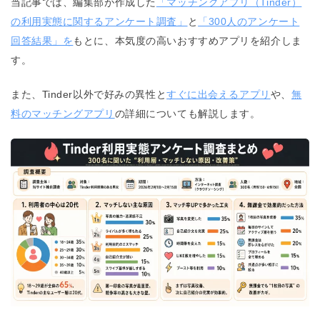
当記事では、編集部が作成した
「マッチングアプリ（Tinder）
の利用実態に関するアンケート調査」
と
「300人のアンケート
回答結果」を
もとに、本気度の高いおすすめアプリを紹介しま
す。
また、Tinder以外で好みの異性と
すぐに出会えるアプリ
や、
無
料のマッチングアプリ
の詳細についても解説します。