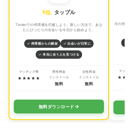
1位.
タップル
今の停滞
Tinderでの停滞感を打破しよう。新しい方法で、あな
たにぴったりの出会いを今日から始めよう。
✓
✓ 停滞感からの解放
✓ 出会いが日常に
✓ 本当に合う人を見つける
マッチ
マッチング率
男性料金
女性料金
★★
インストール
インストール
★★★★★
無料
無料
→
無料ダウンロード