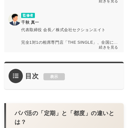
続きを見る
ザー体験に基づく検証を通じて、マッチングアプリ
の最新情報や活用ノウハウを専門知見とともに発信
しています。
監修者
千秋 真一
代表取締役 会長／株式会社セクションエイト
完全1対1の相席専門店「THE SINGLE」、全国に店
続きを見る
舗を展開する「相席屋」、お酒もスポーツも無限に
遊べるバー「パブリックスタンド」などを運営する
出会いのテーマにした事業を展開する株式会社セク
ションエイトの代表取締役 会長の千秋真一。
目次
表示
多様な出会いの形を創出し、誰もが自然に人とつな
がれる空間づくりを推進。恋愛のきっかけを広げる
ことで、新しい人間関係の可能性を提供している。
公式サイト
／
THE SINGLE
／
相席屋
／
パブリッ
クスタンド
パパ活の「定期」と「都度」の違いと
は？