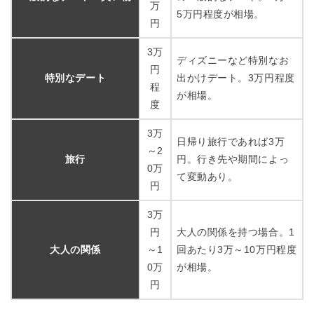
万
5万円程度が相場。
円
3万
ディズニーなど特別なお
円
特別なデート
出かけデート。3万円程度
程
が相場。
度
3万
日帰り旅行であれば3万
～2
旅行
円。行き先や期間によっ
0万
て変動あり。
円
3万
円
大人の関係を持つ場合。1
大人の関係
～1
回あたり3万～10万円程度
0万
が相場。
円