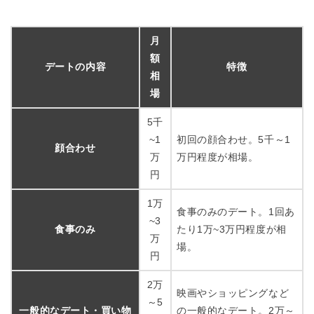
月
額
デートの内容
特徴
相
場
5千
~1
初回の顔合わせ。5千～1
顔合わせ
万
万円程度が相場。
円
1万
食事のみのデート。1回あ
~3
食事のみ
たり1万~3万円程度が相
万
場。
円
2万
映画やショッピングなど
～5
一般的なデート・買い物
の一般的なデート。2万～