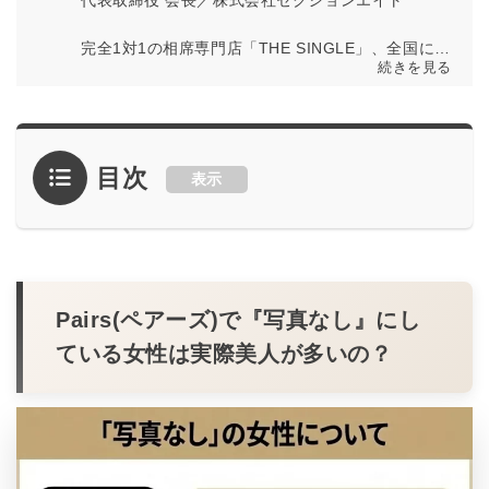
代表取締役 会長／株式会社セクションエイト
完全1対1の相席専門店「THE SINGLE」、全国に店
続きを見る
舗を展開する「相席屋」、お酒もスポーツも無限に
遊べるバー「パブリックスタンド」などを運営する
出会いのテーマにした事業を展開する株式会社セク
ションエイトの代表取締役 会長の千秋真一。
目次
表示
多様な出会いの形を創出し、誰もが自然に人とつな
がれる空間づくりを推進。恋愛のきっかけを広げる
ことで、新しい人間関係の可能性を提供している。
公式サイト
／
THE SINGLE
／
相席屋
／
パブリッ
クスタンド
Pairs(ペアーズ)で『写真なし』にし
ている女性は実際美人が多いの？