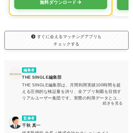
→
無料ダウンロード
すぐに会えるマッチングアプリも
チェックする
編集者
THE SINGLE編集部
THE SINGLE編集部は、月間利用実績100時間を超
える圧倒的な検証量を誇り、全アプリ制覇を目指す
リアルユーザー集団です。実際の利用データとユー
続きを見る
ザー体験に基づく検証を通じて、マッチングアプリ
の最新情報や活用ノウハウを専門知見とともに発信
しています。
監修者
千秋 真一