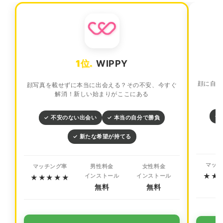
1位.
WIPPY
顔に自信
顔写真を載せずに本当に出会える？その不安、今すぐ
解消！新しい始まりがここにある
✓
✓ 不安のない出会い
✓ 本当の自分で勝負
✓ 新たな希望が持てる
マッチ
マッチング率
男性料金
女性料金
★★
インストール
インストール
★★★★★
無料
無料