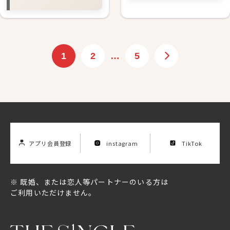
1
2
…
5