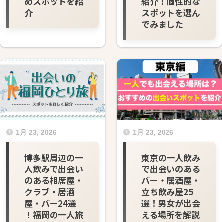
めスポットを紹
紹介！個性的な
介
スポットを選ん
でみました
1月 23, 2026
1月 23, 2026
博多駅周辺の一
東京の一人飲み
人飲みで出会い
で出会いのある
のある相席屋・
バー・居酒屋・
クラブ・居酒
立ち飲み屋25
屋・バー24選
選！男女が出会
！福岡の一人旅
える場所を解説